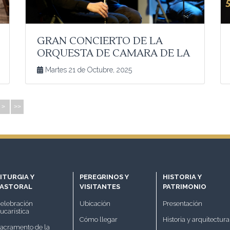
GRAN CONCIERTO DE LA
ORQUESTA DE CAMARA DE LA
UMCE Miércoles 22 de octubre
Martes 21 de Octubre, 2025
18 h
>
>>
ITURGIA Y
PEREGRINOS Y
HISTORIA Y
PASTORAL
VISITANTES
PATRIMONIO
elebración
Ubicación
Presentación
ucarística
Cómo llegar
Historia y arquitectura
acramento de la