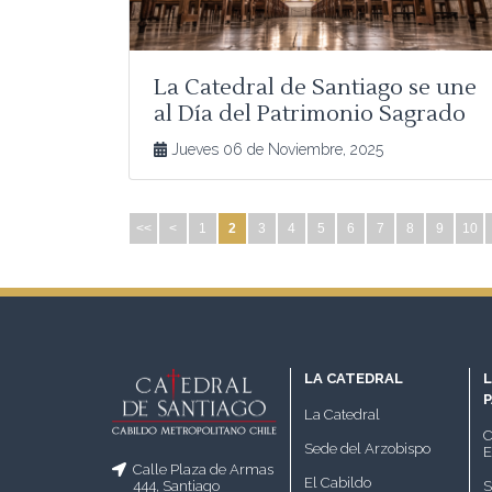
La Catedral de Santiago se une
al Día del Patrimonio Sagrado
2025
Jueves 06 de Noviembre, 2025
<<
<
1
2
3
4
5
6
7
8
9
10
LA CATEDRAL
L
La Catedral
C
Sede del Arzobispo
E
Calle Plaza de Armas
El Cabildo
S
444, Santiago