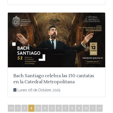
Bach Santiago celebra las 150 cantatas
en la Catedral Metropolitana
Lunes 06 de Octubre, 2025
<<
<
1
2
3
4
5
6
7
8
9
10
>
>>