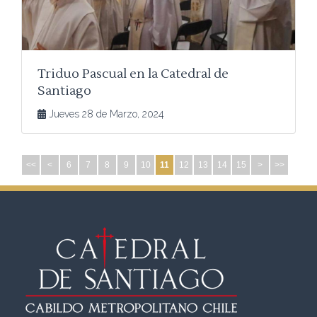
Triduo Pascual en la Catedral de
Santiago
Jueves 28 de Marzo, 2024
<<
<
6
7
8
9
10
11
12
13
14
15
>
>>