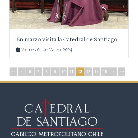
En marzo visita la Catedral de Santiago
Viernes 01 de Marzo, 2024
<<
<
6
7
8
9
10
11
12
13
14
15
>
>>