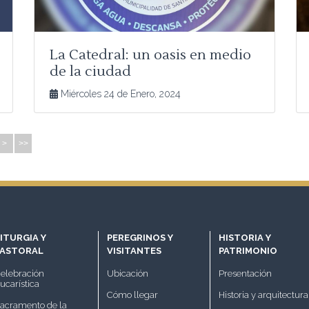
La Catedral: un oasis en medio
de la ciudad
Miércoles 24 de Enero, 2024
>
>>
ITURGIA Y
PEREGRINOS Y
HISTORIA Y
PASTORAL
VISITANTES
PATRIMONIO
elebración
Ubicación
Presentación
ucarística
Cómo llegar
Historia y arquitectura
acramento de la