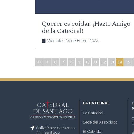
Querer es cuidar. ¡Hazte Amigo
de la Catedral!
Miércoles 24 de Enero, 2024
<<
<
6
7
8
9
10
11
12
13
14
15
LA CATEDRAL
L
La Catedral
C
Sede del Arzobispo
E
Calle Plaza de Armas
El Cabildo
S
444, Santiago