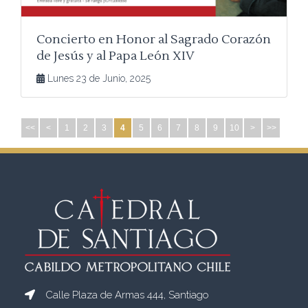
Concierto en Honor al Sagrado Corazón
de Jesús y al Papa León XIV
Lunes 23 de Junio, 2025
<<
<
1
2
3
4
5
6
7
8
9
10
>
>>
Calle Plaza de Armas 444, Santiago