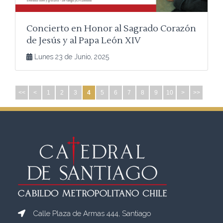
Concierto en Honor al Sagrado Corazón
de Jesús y al Papa León XIV
Lunes 23 de Junio, 2025
<<
<
1
2
3
4
5
6
7
8
9
10
>
>>
Calle Plaza de Armas 444, Santiago