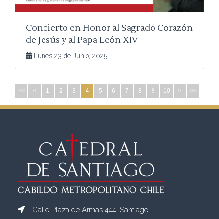
Concierto en Honor al Sagrado Corazón
de Jesús y al Papa León XIV
Lunes 23 de Junio, 2025
<<
<
1
2
3
4
5
6
7
8
9
10
>
>>
Calle Plaza de Armas 444, Santiago