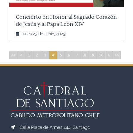
Concierto en Honor al Sagrado Corazón
de Jesús y al Papa León XIV
Lunes 23 de Junio, 2025
<<
<
1
2
3
4
5
6
7
8
9
10
>
>>
Calle Plaza de Armas 444, Santiago