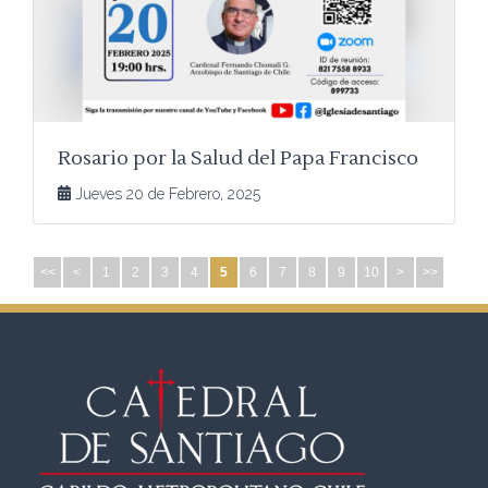
Rosario por la Salud del Papa Francisco
Jueves 20 de Febrero, 2025
<<
<
1
2
3
4
5
6
7
8
9
10
>
>>