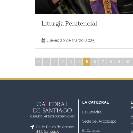
Liturgia Penitencial
Jueves 20 de Marzo, 2025
<<
<
1
2
3
4
5
6
7
8
9
10
LA CATEDRAL
L
La Catedral
C
Sede del Arzobispo
E
Calle Plaza de Armas
El Cabildo
S
444, Santiago