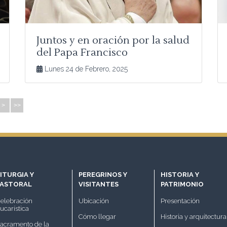
Juntos y en oración por la salud
del Papa Francisco
Lunes 24 de Febrero, 2025
>
>>
ITURGIA Y
PEREGRINOS Y
HISTORIA Y
PASTORAL
VISITANTES
PATRIMONIO
elebración
Ubicación
Presentación
ucarística
Cómo llegar
Historia y arquitectura
acramento de la