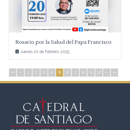
Rosario por la Salud del Papa Francisco
Jueves 20 de Febrero, 2025
<<
<
1
2
3
4
5
6
7
8
9
10
>
>>