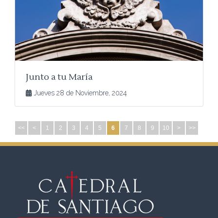
Junto a tu María
Jueves 28 de Noviembre, 2024
<<
<
1
2
3
4
5
6
7
8
9
10
>
>>