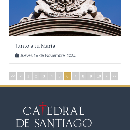
Junto a tu María
Jueves 28 de Noviembre, 2024
<<
<
1
2
3
4
5
6
7
8
9
10
>
>>