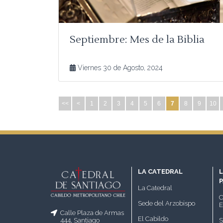
Septiembre: Mes de la Biblia
Viernes 30 de Agosto, 2024
<<
<
1
2
3
4
5
6
7
8
9
10
LA CATEDRAL
L
La Catedral
C
Sede del Arzobispo
E
Calle Plaza de Armas
El Cabildo
S
444, Santiago