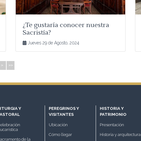
¿Te gustaría conocer nuestra
Sacristía?
Jueves 29 de Agosto, 2024
>
>>
ITURGIA Y
PEREGRINOS Y
HISTORIA Y
PASTORAL
VISITANTES
PATRIMONIO
elebración
Ubicación
Presentación
ucarística
Cómo llegar
Historia y arquitectura
acramento de la