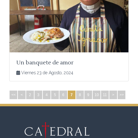
Un banquete de amor
Viernes 23 de Agosto, 2024
<<
<
2
3
4
5
6
7
8
9
10
11
>
>>