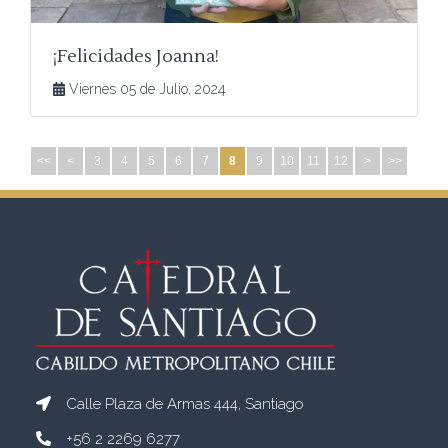
¡Felicidades Joanna!
Viernes 05 de Julio, 2024
<<
<
3
4
5
6
7
8
9
10
11
12
>
>>
Calle Plaza de Armas 444, Santiago
+56 2 2269 6277