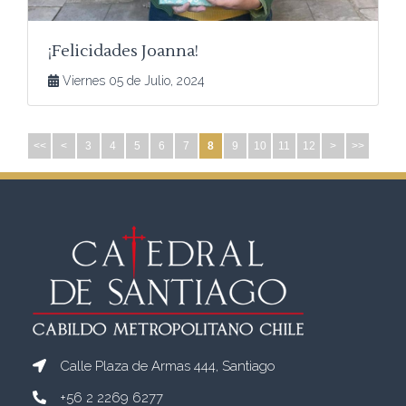
¡Felicidades Joanna!
Viernes 05 de Julio, 2024
<<
<
3
4
5
6
7
8
9
10
11
12
>
>>
Calle Plaza de Armas 444, Santiago
+56 2 2269 6277