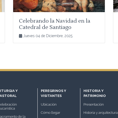
Celebrando la Navidad en la
Catedral de Santiago
Jueves 04 de Diciembre, 2025
ITURGIA Y
PEREGRINOS Y
HISTORIA Y
PASTORAL
VISITANTES
PATRIMONIO
elebración
Ubicación
Presentación
ucarística
Cómo llegar
Historia y arquitectura
acramento de la