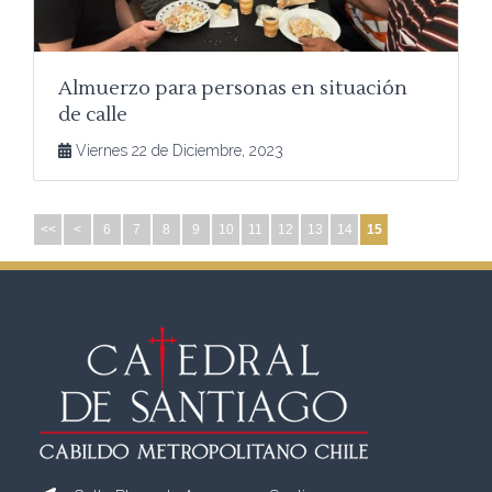
Almuerzo para personas en situación
de calle
Viernes 22 de Diciembre, 2023
<<
<
6
7
8
9
10
11
12
13
14
15