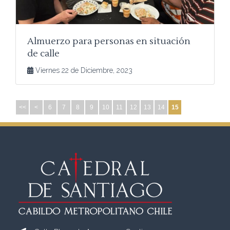
Almuerzo para personas en situación
de calle
Viernes 22 de Diciembre, 2023
<<
<
6
7
8
9
10
11
12
13
14
15