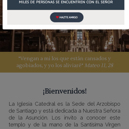
"Vengan a mi los que están cansados y
agobiados, y yo los aliviaré"
Mateo 11, 28
¡Bienvenidos!
La Iglesia Catedral es la Sede del Arzobispo
de Santiago y está dedicada a Nuestra Señora
de la Asunción. Los invito a conocer este
templo y de la mano de la Santísima Virgen