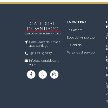
LA CATEDRAL
L
La Catedral
C
Sede del Arzobispo
E
Calle Plaza de Armas
El Cabildo
S
444, Santiago
R
Personas al servicio
+56 2 2269 6277
L
E
info@catedraldesanti
ago.cl
M
P
C
S
A
S