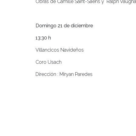
Obras de Camille Saint-Saëns y Ralph Vaugh
Domingo 21 de diciembre
13:30 h
Villancicos Navideños
Coro Usach
Dirección : Miryan Paredes