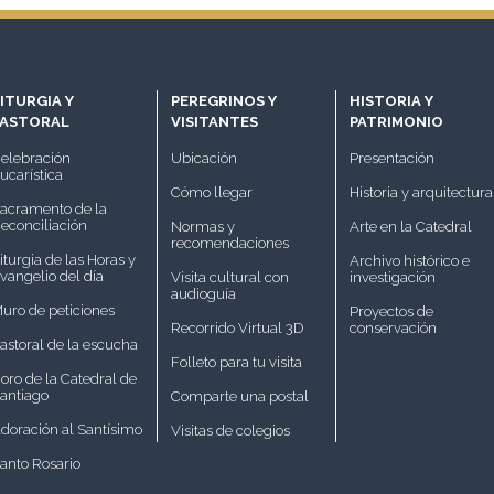
ITURGIA Y
PEREGRINOS Y
HISTORIA Y
PASTORAL
VISITANTES
PATRIMONIO
elebración
Ubicación
Presentación
ucarística
Cómo llegar
Historia y arquitectura
acramento de la
econciliación
Normas y
Arte en la Catedral
recomendaciones
iturgia de las Horas y
Archivo histórico e
vangelio del día
Visita cultural con
investigación
audioguía
uro de peticiones
Proyectos de
Recorrido Virtual 3D
conservación
astoral de la escucha
Folleto para tu visita
oro de la Catedral de
antiago
Comparte una postal
doración al Santísimo
Visitas de colegios
anto Rosario