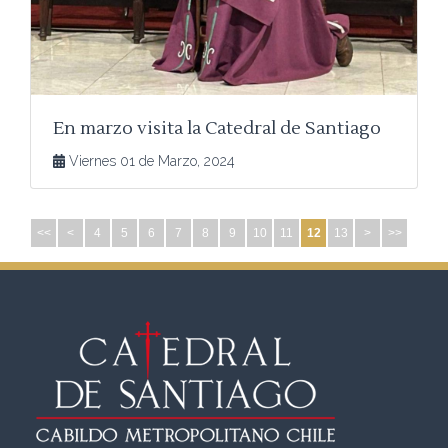
En marzo visita la Catedral de Santiago
Viernes 01 de Marzo, 2024
<<
<
4
5
6
7
8
9
10
11
12
13
>
>>