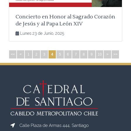
Concierto en Honor al Sagrado Corazón
de Jesús y al Papa León XIV
Lunes 23 de Junio, 2025
<<
<
1
2
3
4
5
6
7
8
9
10
>
>>
Calle Plaza de Armas 444, Santiago